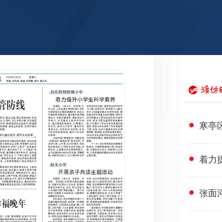
寒亭
着力
张面