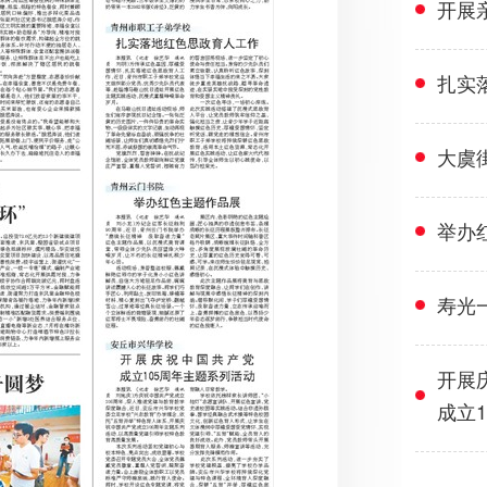
开展
扎实
大虞
举办
寿光
开展
成立